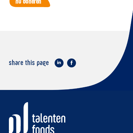
share this page
op
op
LinkedIn
Facebook