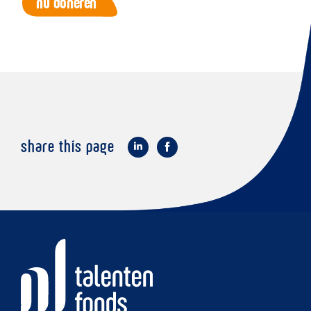
nu doneren
share this page
op
op
LinkedIn
Facebook