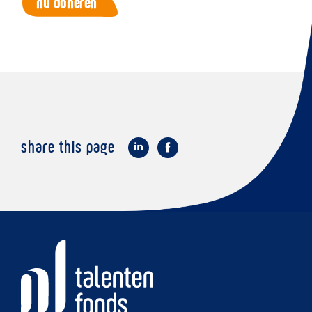
share this page
op
op
LinkedIn
Facebook