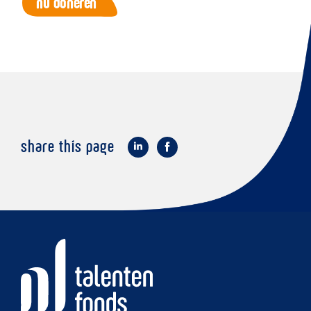
share this page
op
op
LinkedIn
Facebook