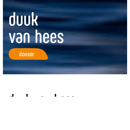
duuk
van hees
doneer
duuk van hees
nieuwe kites