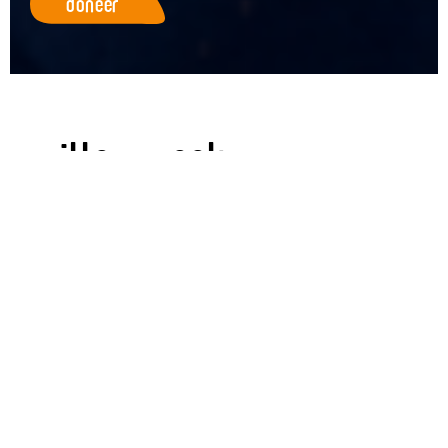
doneer
willem peek
oude muziek in frankrijk
Het is mijn doel om als ‘scholar-performer’ onderzoek
in te zetten om uitvoeringen te realiseren van Oude
Muziek die nieuwer klinken dan ooit. In de drie weken
durende specialisatiecursus ‘ Medial Campus’ in
Frankrijk leer ik zingen van zeer complexe