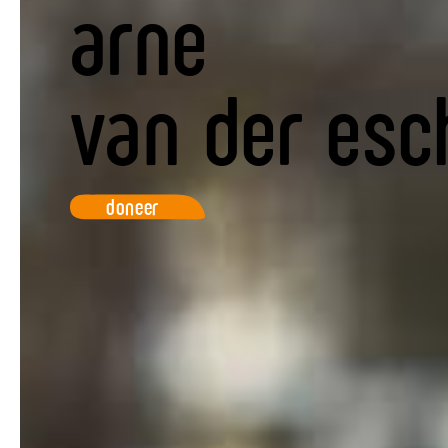
arne
van der esc
doneer