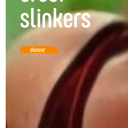
slinkers
doneer