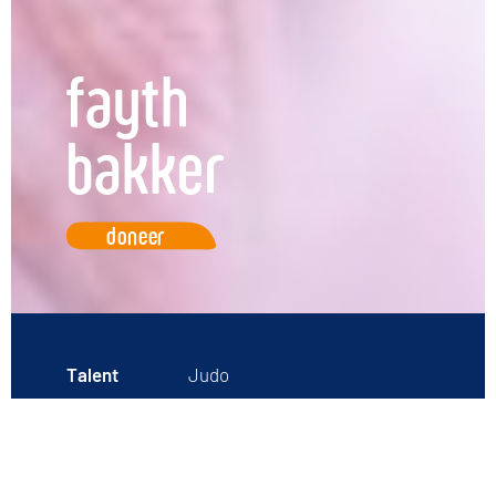
fayth
bakker
doneer
Talent
Judo
Geboren
2007