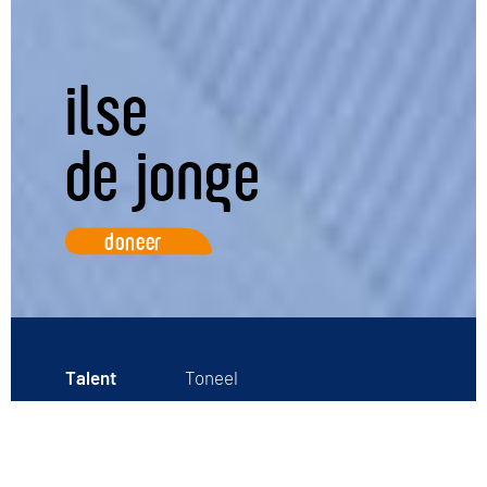
ilse
de jonge
doneer
Talent
Toneel
Geboren
2000