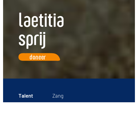
laetitia
sprij
doneer
Talent
Zang
Geboren
1999
Opleiding
Master Zang Conservatorium