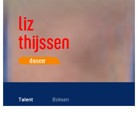
liz
thijssen
doneer
Talent
Boksen
Geboren
2008
Opleiding
Sport & Bewegen