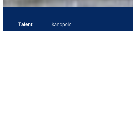
Talent
kanopolo
Geboren
2005
Opleiding
Econometrics, Tilburg
University
Mijlpalen
2023 EK kampioen
2023 NK kampioen