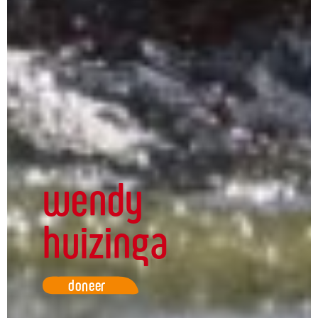
wendy
huizinga
doneer