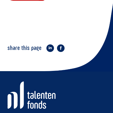
share this page
op
op
LinkedIn
Facebook