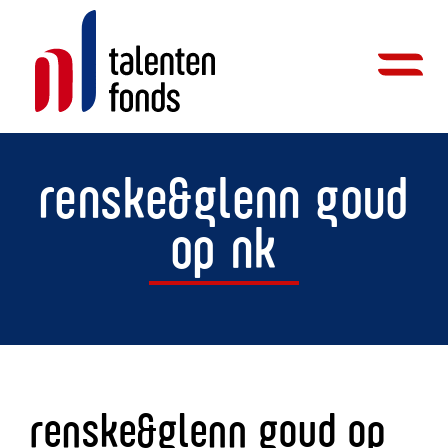
renske&glenn goud
op nk
renske&glenn goud op